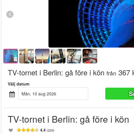
TV-tornet i Berlin: gå före i kön
367 
från
Välj datum
S
mån, 10 aug 2026
TV-tornet i Berlin: gå före i kön
4.4
(224)