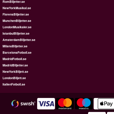
RomBiljetter.se
NewYorkMusikal.se
FlorensBiljetter.se
MunchenBiljetter.se
LondonMusikaler.se
IstanbulBiljetter.se
AmsterdamBiljetter.se
MilanoBiljetter.se
BarcelonaFotboll.se
MadridFotboll.se
MadridBiljetter.se
NewYorkBiljett.se
LondonBiljett.se
ItalienFotboll.se