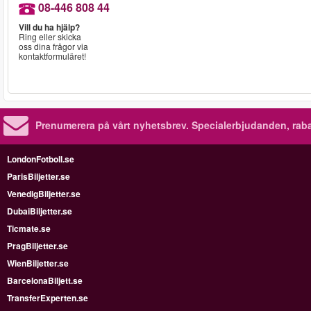
08-446 808 44
Vill du ha hjälp?
Ring eller skicka
oss dina frågor via
kontaktformuläret!
Prenumerera på vårt nyhetsbrev.
Specialerbjudanden, rab
LondonFotboll.se
ParisBiljetter.se
VenedigBiljetter.se
DubaiBiljetter.se
Ticmate.se
PragBiljetter.se
WienBiljetter.se
BarcelonaBiljett.se
TransferExperten.se