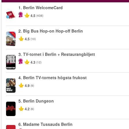
1.
Berlin WelcomeCard
4.5
(438)
2.
Big Bus Hop-on Hop-off Berlin
-40%
4.5
(10)
3.
TV-tornet i Berlin + Restaurangbiljett
4.3
(12)
4.
Berlin TV-tornets högsta frukost
4.9
(9)
5.
Berlin Dungeon
4.2
(6)
6.
Madame Tussauds Berlin