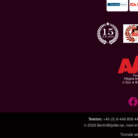
Högsta kr
© Dun & Br
Telefon
:
+46 (0) 8-446 808 4
© 2026
BerlinBiljetter.se
, med e
Ticmate se