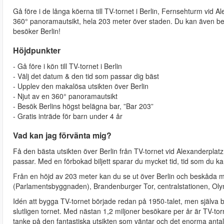
Gå före i de långa köerna till TV-tornet i Berlin, Fernsehturm vid A
360°
panoramautsikt, hela 203 meter över staden. Du kan även bes
besöker Berlin!
Höjdpunkter
- Gå före i kön till TV-tornet i Berlin
- Välj det datum & den tid som passar dig bäst
- Upplev den makalösa utsikten över Berlin
- Njut av en 360° panoramautsikt
- Besök Berlins högst belägna bar, ”Bar 203”
- Gratis inträde för barn under 4 år
Vad kan jag förvänta mig?
Få den bästa utsikten över Berlin från TV-tornet vid Alexanderplat
passar. Med en förbokad biljett sparar du mycket tid, tid som du ka
Från en höjd av 203 meter kan du se ut över Berlin och beskåda
(Parlamentsbyggnaden), Brandenburger Tor, centralstationen, Ol
Idén att bygga TV-tornet började redan på 1950-talet, men själva b
slutligen tornet. Med nästan 1,2 miljoner besökare per år är TV-torn
tanke på den fantastiska utsikten som väntar och det enorma antalet 