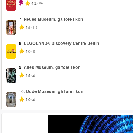
4.2
(20)
7.
Neues Museum: gå före i kön
4.5
(11)
8.
LEGOLAND® Discovery Centre Berlin
4.0
(1)
9.
Altes Museum: gå före i kön
4.5
(2)
10.
Bode Museum: gå före i kön
5.0
(2)